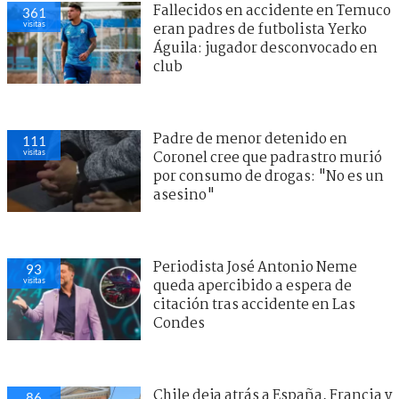
Fallecidos en accidente en Temuco
361
visitas
eran padres de futbolista Yerko
Águila: jugador desconvocado en
club
Padre de menor detenido en
111
visitas
Coronel cree que padrastro murió
por consumo de drogas: "No es un
asesino"
Periodista José Antonio Neme
93
visitas
queda apercibido a espera de
citación tras accidente en Las
Condes
Chile deja atrás a España, Francia y
86