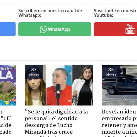
Suscríbete en nuestro canal de
Suscríbete en nuestr
Whatsapp:
Youtube:
37
35
visitas
visitas
ir
"Se le quita dignidad a la
Revelan iden
": El
persona": el sentido
empresario p
sa de
descargo de Lucho
retener y am
trado
Miranda tras cruce
muerte a niño