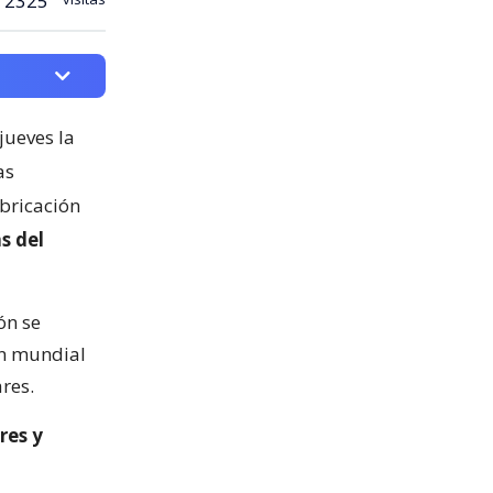
2325
jueves la
as
abricación
s del
ón se
ón mundial
res.
res y