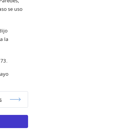
Paredes,
aso se uso
dijo
a la
973.
mayo
s