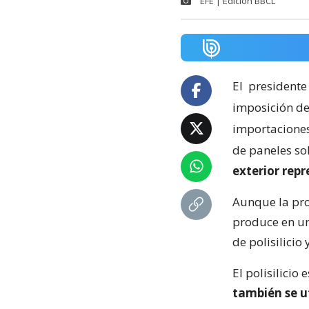
EFE | Edición BBCL
El
presidente
imposición de
importaciones 
de paneles so
exterior rep
Aunque la pro
produce en un
de polisilicio
El polisilicio 
también se u