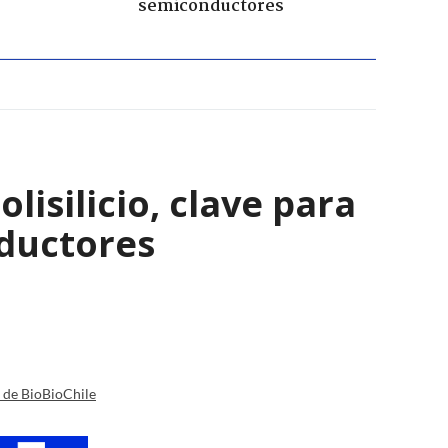
semiconductores
isilicio, clave para
nductores
a de BioBioChile