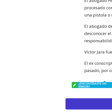
El abogado He
procesado com
una pistola o 
El abogado de 
desconocer el 
responsabilida
Víctor Jara fu
El ex conscri
pasado, por o
¿ENCONTRASTE UN
ERROR?