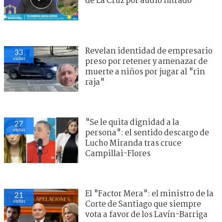
de La Cruz por audio filtrado
Revelan identidad de empresario
33
visitas
preso por retener y amenazar de
muerte a niños por jugar al "rin
raja"
"Se le quita dignidad a la
27
visitas
persona": el sentido descargo de
Lucho Miranda tras cruce
Campillai-Flores
El "Factor Mera": el ministro de la
21
visitas
Corte de Santiago que siempre
vota a favor de los Lavín-Barriga