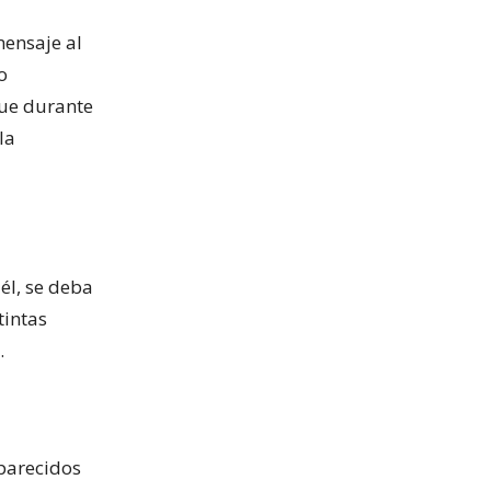
ensaje al
o
que durante
la
él, se deba
tintas
.
aparecidos