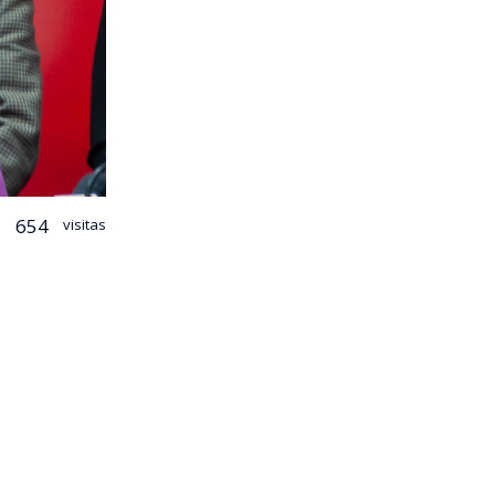
654
visitas
ue nacional
obierno.
denar su
Kast.