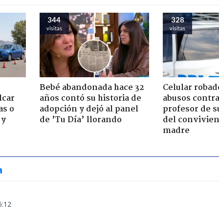
344
328
visitas
visitas
Bebé abandonada hace 32
Celular robad
lcar
años contó su historia de
abusos contra
as o
adopción y dejó al panel
profesor de s
 y
de ’Tu Día’ llorando
del convivien
madre
a
5:12