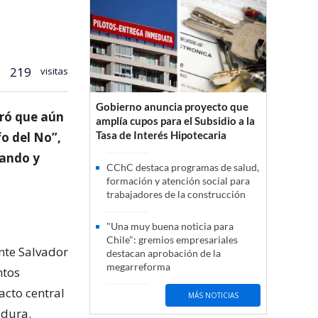
219
visitas
Gobierno anuncia proyecto que
uró que aún
amplía cupos para el Subsidio a la
Tasa de Interés Hipotecaria
fo del No”,
mando y
CChC destaca programas de salud,
formación y atención social para
trabajadores de la construcción
"Una muy buena noticia para
Chile": gremios empresariales
nte Salvador
destacan aprobación de la
megarreforma
ntos
acto central
MÁS NOTICIAS
adura.