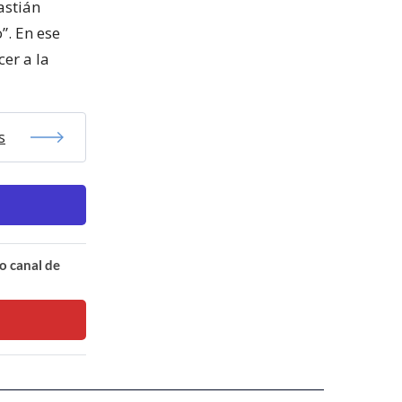
astián
”. En ese
er a la
s
o canal de