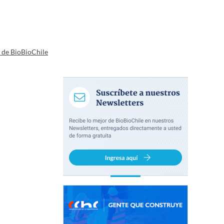
a de BioBioChile