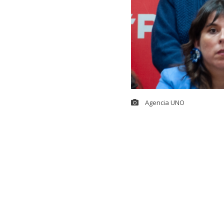
Agencia UNO
Este fin de se
para fortalec
Mientras prep
postura frent