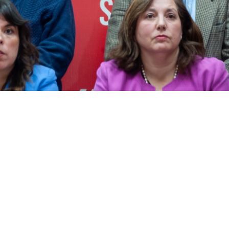
VER RESUMEN
mana, los partidos de la oposición iniciarán un desplieg
er la coordinación del bloque y enfrentar la agenda del G
aran su despliegue en regiones, también empiezan a or
e a la agenda de seguridad del Gobierno de José Antonio 