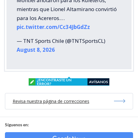
Montiel anotaron para los Ruleteros,
mientras que Lionel Altamirano convirtió
para los Acereros.…
pic.twitter.com/Cc34JbGdZz
— TNT Sports Chile (@TNTSportsCL)
August 8, 2026
¿ENCONTRASTE UN
AVÍSANOS
ERROR?
Revisa nuestra página de correcciones
Síguenos en: