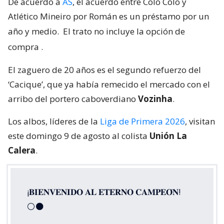
De acuerdo a
AS
, el acuerdo entre Colo Colo y
Atlético Mineiro por Román es un préstamo por un
año y medio.
El trato no incluye la opción de
compra
.
El zaguero de 20 años es el segundo refuerzo del
‘Cacique’, que ya había remecido el mercado con el
arribo del portero caboverdiano
Vozinha
.
Los albos, líderes de la
Liga de Primera 2026
, visitan
este domingo 9 de agosto al colista
Unión La
Calera
.
¡𝐁𝐈𝐄𝐍𝐕𝐄𝐍𝐈𝐃𝐎 𝐀𝐋 𝐄𝐓𝐄𝐑𝐍𝐎 𝐂𝐀𝐌𝐏𝐄𝐎́𝐍!
⚪⚫