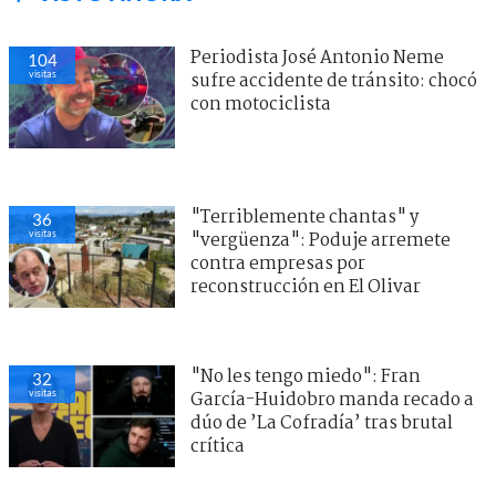
Periodista José Antonio Neme
104
visitas
sufre accidente de tránsito: chocó
con motociclista
"Terriblemente chantas" y
36
visitas
"vergüenza": Poduje arremete
contra empresas por
reconstrucción en El Olivar
"No les tengo miedo": Fran
32
visitas
García-Huidobro manda recado a
dúo de ’La Cofradía’ tras brutal
crítica