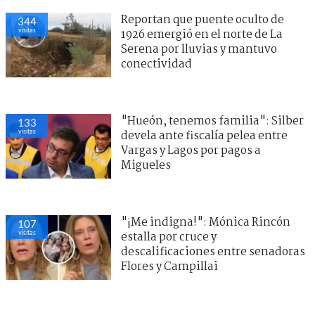
Reportan que puente oculto de
344
visitas
1926 emergió en el norte de La
Serena por lluvias y mantuvo
conectividad
"Hueón, tenemos familia": Silber
133
visitas
devela ante fiscalía pelea entre
Vargas y Lagos por pagos a
Migueles
"¡Me indigna!": Mónica Rincón
107
visitas
estalla por cruce y
descalificaciones entre senadoras
Flores y Campillai