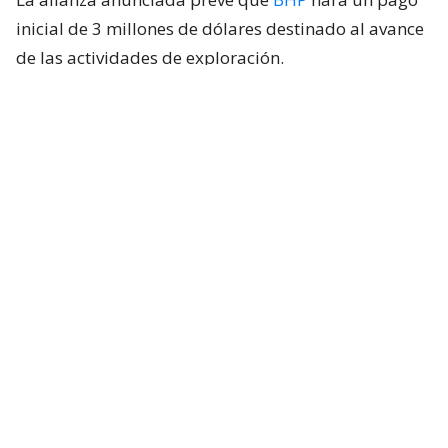
inicial de 3 millones de dólares destinado al avance
de las actividades de exploración.
La compañía australiana hará luego un aporte
mínimo de 5 millones de dólares para financiar un
programa exploratorio de dos años.
Durante esa fase, BHP podrá designar hasta cuatro
proyectos distintos con vistas a adquirir una
participación del 75% en esos activos.
“Asociarnos con una de las principales empresas
mineras del mundo aporta la experiencia técnica,
las mejores prácticas globales y la solidez financiera
necesarias para evaluar sistemáticamente y hacer
avanzar estos proyectos de manera responsable”,