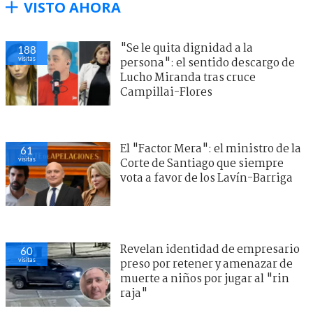
VISTO AHORA
"Se le quita dignidad a la
188
visitas
persona": el sentido descargo de
Lucho Miranda tras cruce
Campillai-Flores
El "Factor Mera": el ministro de la
61
visitas
Corte de Santiago que siempre
vota a favor de los Lavín-Barriga
Revelan identidad de empresario
60
visitas
preso por retener y amenazar de
muerte a niños por jugar al "rin
raja"