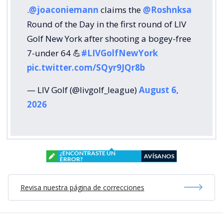
.
@joaconiemann
claims the
@Roshnksa
Round of the Day in the first round of LIV
Golf New York after shooting a bogey-free
7-under 64 💪
#LIVGolfNewYork
pic.twitter.com/SQyr9JQr8b
— LIV Golf (@livgolf_league)
August 6,
2026
¿ENCONTRASTE UN
AVÍSANOS
ERROR?
Revisa nuestra página de correcciones