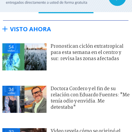
VISTO AHORA
Pronostican ciclón extratropical
54
visitas
para esta semana en el centro y
sur: revisa las zonas afectadas
Doctora Cordero y el fin de su
34
visitas
relación con Eduardo Fuentes: "Me
tenía odio y envidia. Me
detestaba"
Video revela cómo se originó el
32