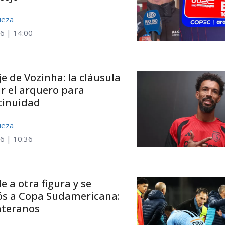
ueza
6 | 14:00
je de Vozinha: la cláusula
r el arquero para
tinuidad
ueza
6 | 10:36
e a otra figura y se
ós a Copa Sudamericana:
nteranos