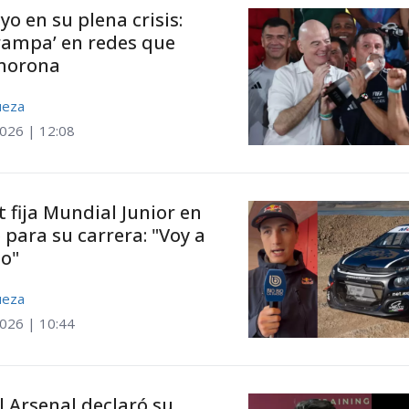
yo en su plena crisis:
trampa’ en redes que
morona
ueza
2026 | 12:08
 fija Mundial Junior en
 para su carrera: "Voy a
io"
ueza
2026 | 10:44
l Arsenal declaró su