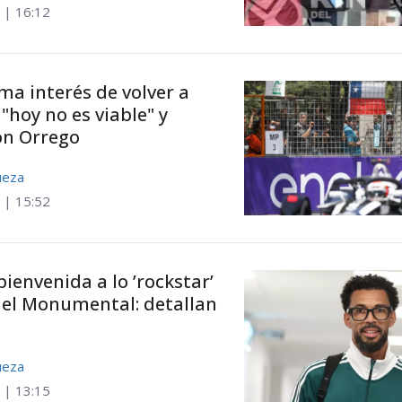
 | 16:12
ma interés de volver a
"hoy no es viable" y
on Orrego
ueza
 | 15:52
bienvenida a lo ’rockstar’
 el Monumental: detallan
ueza
 | 13:15