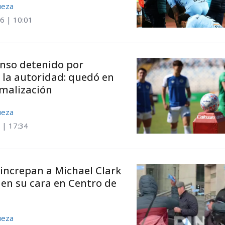
ueza
6 | 10:01
enso detenido por
 la autoridad: quedó en
rmalización
ueza
 | 17:34
increpan a Michael Clark
s en su cara en Centro de
ueza