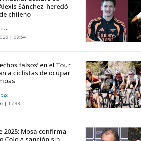
Alexis Sánchez: heredó
 de chileno
ueza
2026 | 09:54
echos falsos’ en el Tour
an a ciclistas de ocupar
ampas
ueza
6 | 17:33
e 2025: Mosa confirma
o Colo a sanción sin