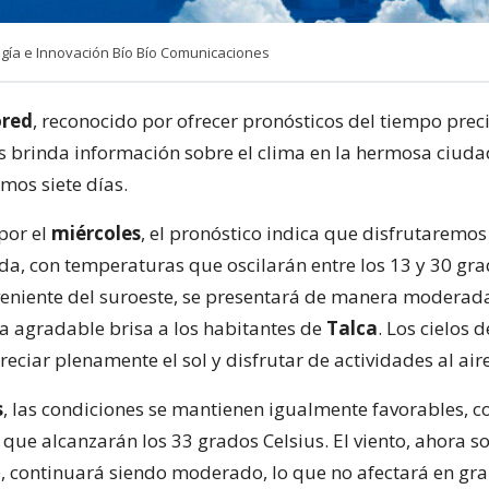
ía e Innovación Bío Bío Comunicaciones
red
, reconocido por ofrecer pronósticos del tiempo prec
os brinda información sobre el clima en la hermosa ciud
mos siete días.
por el
miércoles
, el pronóstico indica que disfrutaremo
da, con temperaturas que oscilarán entre los 13 y 30 gra
oveniente del suroeste, se presentará de manera moderad
 agradable brisa a los habitantes de
Talca
. Los cielos 
eciar plenamente el sol y disfrutar de actividades al aire
s
, las condiciones se mantienen igualmente favorables, c
que alcanzarán los 33 grados Celsius. El viento, ahora 
e, continuará siendo moderado, lo que no afectará en gr