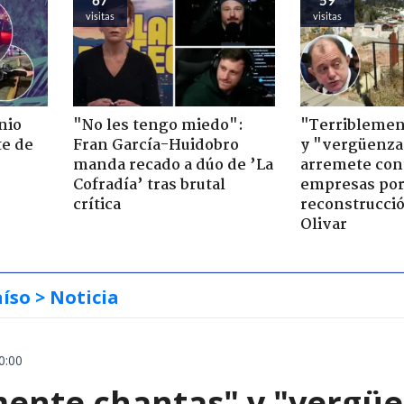
visitas
visitas
nio
"No les tengo miedo":
"Terriblemen
te de
Fran García-Huidobro
y "vergüenza
manda recado a dúo de ’La
arremete con
Cofradía’ tras brutal
empresas po
crítica
reconstrucció
Olivar
aíso
> Noticia
0:00
mente chantas" y "vergüe