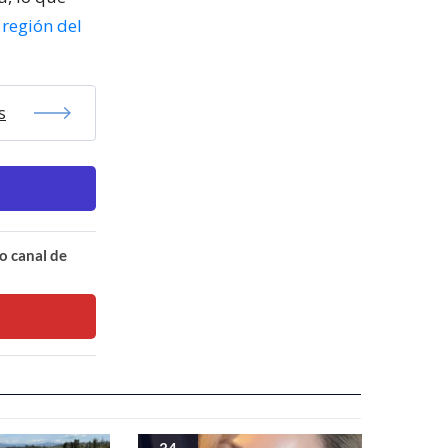
a
región del
s
o canal de
34