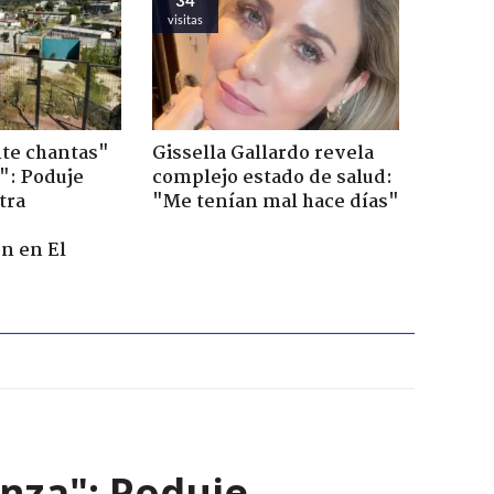
visitas
te chantas"
Gissella Gallardo revela
": Poduje
complejo estado de salud:
tra
"Me tenían mal hace días"
r
n en El
nza": Poduje