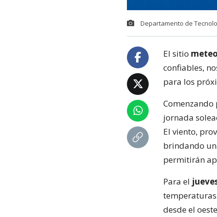
Departamento de Tecnolog
El sitio
meteo
confiables, n
para los próxi
Comenzando 
jornada solea
El viento, pr
brindando una
permitirán apr
Para el
jueve
temperaturas 
desde el oest