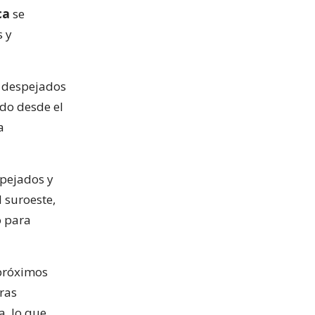
ca
se
s y
s despejados
ndo desde el
a
spejados y
 suroeste,
o para
próximos
ras
a, lo que