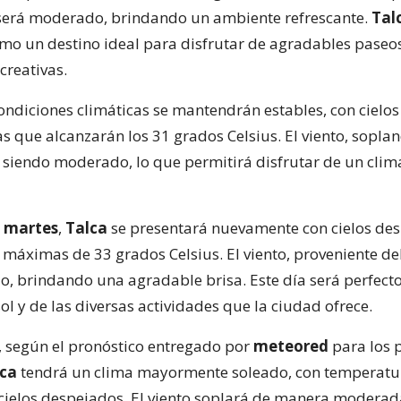
 será moderado, brindando un ambiente refrescante.
Tal
mo un destino ideal para disfrutar de agradables paseo
creativas.
 condiciones climáticas se mantendrán estables, con cielo
s que alcanzarán los 31 grados Celsius. El viento, sopla
á siendo moderado, lo que permitirá disfrutar de un clim
l
martes
,
Talca
se presentará nuevamente con cielos de
máximas de 33 grados Celsius. El viento, proveniente del
, brindando una agradable brisa. Este día será perfect
sol y de las diversas actividades que la ciudad ofrece.
, según el pronóstico entregado por
meteored
para los 
lca
tendrá un clima mayormente soleado, con temperatu
cielos despejados. El viento soplará de manera moderad