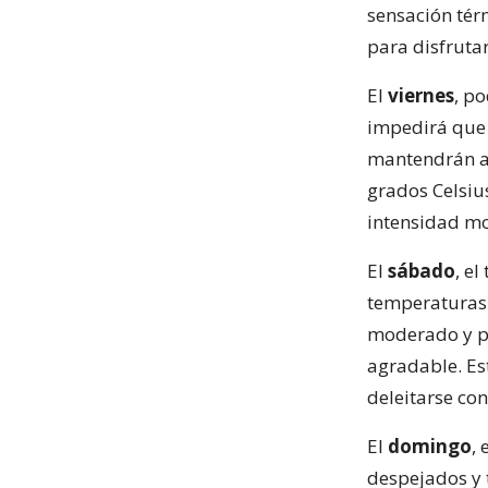
sensación tér
para disfrutar 
El
viernes
, p
impedirá que 
mantendrán a
grados Celsiu
intensidad mo
El
sábado
, e
temperaturas q
moderado y pr
agradable. Est
deleitarse con
El
domingo
,
despejados y 