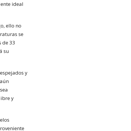
ente ideal
, ello no
raturas se
s de 33
á su
despejados y
 aún
 sea
libre y
ielos
proveniente