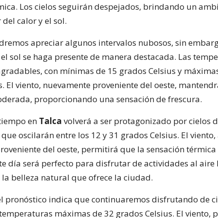
mica. Los cielos seguirán despejados, brindando un ambi
del calor y el sol.
odremos apreciar algunos intervalos nubosos, sin embargo
el sol se haga presente de manera destacada. Las tempe
gradables, con mínimas de 15 grados Celsius y máxima
s. El viento, nuevamente proveniente del oeste, mantendr
derada, proporcionando una sensación de frescura.
l tiempo en
Talca
volverá a ser protagonizado por cielos 
ue oscilarán entre los 12 y 31 grados Celsius. El viento,
oveniente del oeste, permitirá que la sensación térmica
e día será perfecto para disfrutar de actividades al aire 
 la belleza natural que ofrece la ciudad.
 el pronóstico indica que continuaremos disfrutando de c
temperaturas máximas de 32 grados Celsius. El viento, 