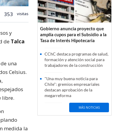
353
visitas
Gobierno anuncia proyecto que
isos y
amplía cupos para el Subsidio a la
Tasa de Interés Hipotecaria
ad de
Talca
CChC destaca programas de salud,
formación y atención social para
s de una
trabajadores de la construcción
dos Celsius.
"Una muy buena noticia para
a,
Chile": gremios empresariales
despejados
destacan aprobación de la
megarreforma
 libre.
MÁS NOTICIAS
on
soplando
an medida la