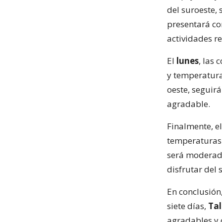
del suroeste,
presentará co
actividades re
El
lunes
, las
y temperatura
oeste, seguir
agradable.
Finalmente, e
temperaturas 
será moderado
disfrutar del 
En conclusión
siete días,
Ta
agradables y 