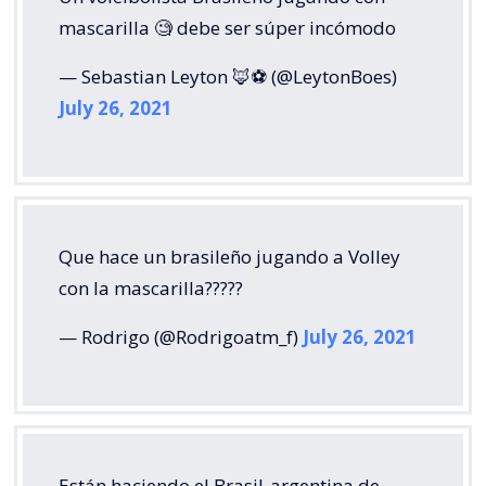
mascarilla 🧐 debe ser súper incómodo
— Sebastian Leyton 🦊⚽️ (@LeytonBoes)
July 26, 2021
Que hace un brasileño jugando a Volley
con la mascarilla?????
— Rodrigo (@Rodrigoatm_f)
July 26, 2021
Están haciendo el Brasil-argentina de