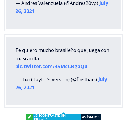
— Andres Valenzuela (@Andres20vp)
July
26, 2021
Te quiero mucho brasileño que juega con
mascarilla
pic.twitter.com/45McCBgaQu
— thai (Taylor’s Version) (@finsthais)
July
26, 2021
¿ENCONTRASTE UN
AVÍSANOS
ERROR?