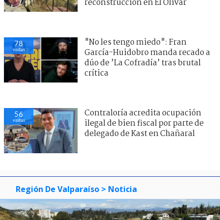
reconstrucción en El Olivar
"No les tengo miedo": Fran
78
visitas
García-Huidobro manda recado a
dúo de ’La Cofradía’ tras brutal
crítica
Contraloría acredita ocupación
56
visitas
ilegal de bien fiscal por parte de
delegado de Kast en Chañaral
Región De Valparaíso
> Noticia