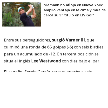
Niemann no afloja en Nueva York:
amplió ventaja en la cima y mira de
cerca su 9º título en LIV Golf
Entre sus perseguidores,
surgió Varner III
, que
culminó una ronda de 65 golpes (-6) con seis birdies
para un acumulado de -12. En tercera posición se
sitúa el inglés
Lee Westwood
con diez bajo el par.
El español Sergio García, tercero anoche a seis
golpes de Joaquín Niemann, cayó a la quinta
posición, a ocho, tras firmar una ronda de 71 golpes
(+1) con tres bogeys y dos birdies.
Lejos de la lucha por la victoria, el mexicano