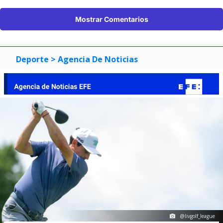
Mostrar Comentarios
Deporte
> Agencia De Noticias
@livgolf_league