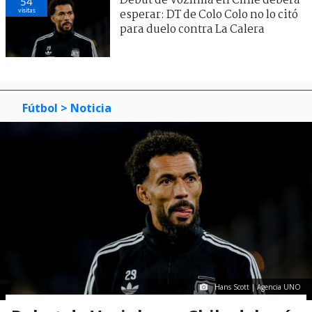
Debut de Vozinha en Chile deberá
54
visitas
esperar: DT de Colo Colo no lo citó
para duelo contra La Calera
Fútbol
> Noticia
Hans Scott | Agencia UNO