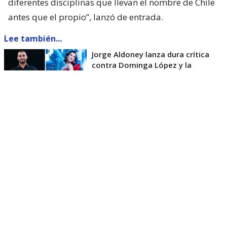
diferentes disciplinas que llevan el nombre de Chile
antes que el propio”, lanzó de entrada.
Lee también...
Jorge Aldoney lanza dura crítica
contra Dominga López y la
compara con ex misses: "Le falta
mucho"
“Uno puede estar o no de acuerdo con los
resultados, es válido y entendible, pero
se critica en
casa y se apoya en público
“, añadió.
Pero su mensaje no quedó ahí. A continuación,
recalcó: “Hay ojos mirando por todas partes y es
importante la UNIÓN por sobre todas las cosas”.