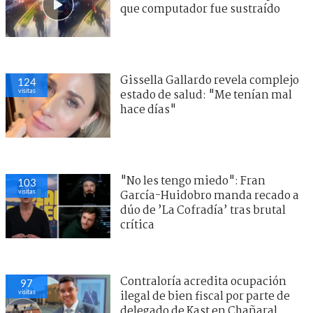
que computador fue sustraído
Gissella Gallardo revela complejo
124
visitas
estado de salud: "Me tenían mal
hace días"
"No les tengo miedo": Fran
103
visitas
García-Huidobro manda recado a
dúo de ’La Cofradía’ tras brutal
crítica
Contraloría acredita ocupación
97
visitas
ilegal de bien fiscal por parte de
delegado de Kast en Chañaral