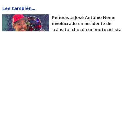
Lee también...
Periodista José Antonio Neme
involucrado en accidente de
tránsito: chocó con motociclista
El estado de salud de motociclista
involucrado: fuera de riesgo vital
El motociclista quedó hospitalizado en el
mencionado recinto asistencial. De acuerdo con la
información que se maneja hasta ahora, el hombre
estaría consciente, estable y fuera de riesgo
vital
, consigna el citado medio.