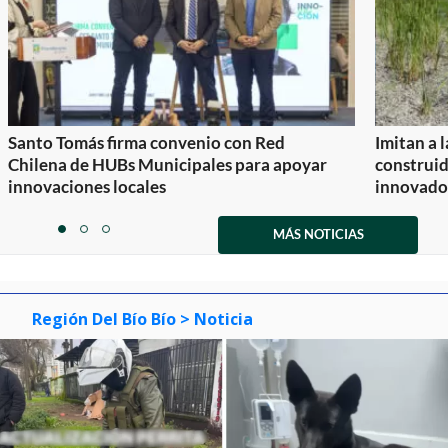
Santo Tomás firma convenio con Red
Imitan a 
Chilena de HUBs Municipales para apoyar
construi
innovaciones locales
innovador
Item
1
MÁS NOTICIAS
item
item
item
of
0
1
2
3
Región Del Bío Bío
> Noticia