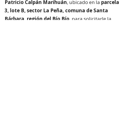
Patricio Calpán Marihuán
, ubicado en la
parcela
3, lote B, sector La Peña, comuna de Santa
Bárbara, región del Bío Bío
, para solicitarle la
devolución de una motosierra que le habían
prestado.
El imputado aceptó entregar la especie,
bajo la
condición de que la víctima se quedara a
conversar a solas con él.
Lo que fue aceptado por
la joven.
Tras entregar la motosierra a los padres, el
imputado procedió a
suministrar drogas a la
víctima para retenerla en contra de su voluntad.
Bajo estas circunstancias,
la mantuvo cautiva por
más de dos semanas
, periodo en el que la sometió