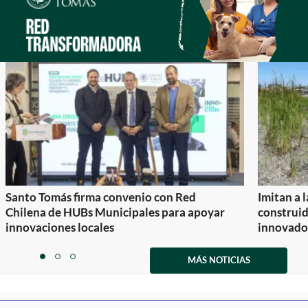
Santo Tomás firma convenio con Red
Imitan a 
Chilena de HUBs Municipales para apoyar
construi
innovaciones locales
innovador
Item
1
MÁS NOTICIAS
item
item
item
of
0
1
2
3