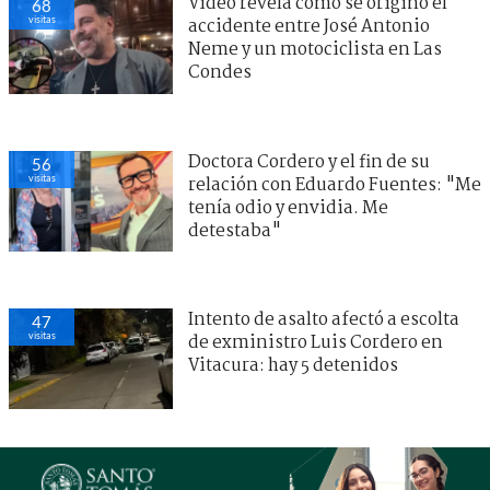
Video revela cómo se originó el
68
visitas
accidente entre José Antonio
Neme y un motociclista en Las
Condes
Doctora Cordero y el fin de su
56
visitas
relación con Eduardo Fuentes: "Me
tenía odio y envidia. Me
detestaba"
Intento de asalto afectó a escolta
47
visitas
de exministro Luis Cordero en
Vitacura: hay 5 detenidos