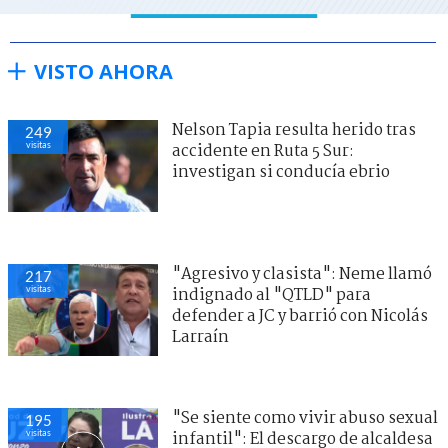
VISTO AHORA
Nelson Tapia resulta herido tras
249
visitas
accidente en Ruta 5 Sur:
investigan si conducía ebrio
"Agresivo y clasista": Neme llamó
217
visitas
indignado al "QTLD" para
defender a JC y barrió con Nicolás
Larraín
"Se siente como vivir abuso sexual
195
visitas
infantil": El descargo de alcaldesa