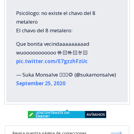
Psicólogo: no existe el chavo del 8
metalero
El chavo del 8 metalero:
Que bonita vecindaaaaaaaaad
wuooooooooooo 🤟🏻🤟🏻🤘🏻
pic.twitter.com/E7gzzhFzUc
— Suka Monsalve 👱🏻‍♀️🌻 (@sukamonsalve)
September 25, 2020
¿ENCONTRASTE UN
AVÍSANOS
ERROR?
Revisa nuestra página de correcciones