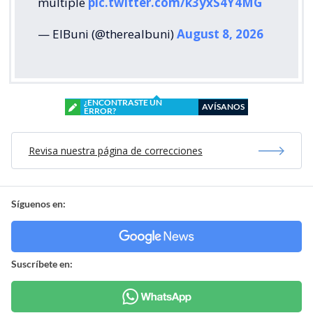
múltiple
pic.twitter.com/k3yxS4Y4MG
— ElBuni (@therealbuni)
August 8, 2026
¿ENCONTRASTE UN
AVÍSANOS
ERROR?
Revisa nuestra página de correcciones
Síguenos en:
Suscríbete en: