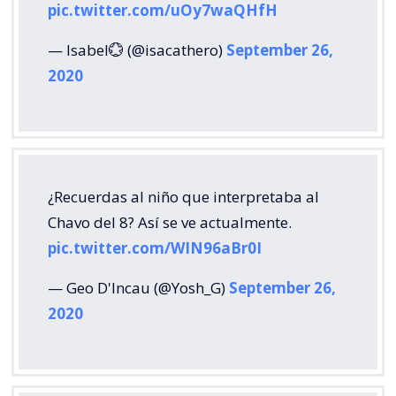
pic.twitter.com/uOy7waQHfH
— Isabel💮 (@isacathero)
September 26,
2020
¿Recuerdas al niño que interpretaba al
Chavo del 8? Así se ve actualmente.
pic.twitter.com/WIN96aBr0I
— Geo D'Incau (@Yosh_G)
September 26,
2020