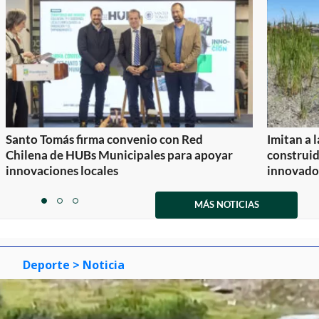
Santo Tomás firma convenio con Red
Imitan a 
Chilena de HUBs Municipales para apoyar
construi
innovaciones locales
innovador
Item
1
MÁS NOTICIAS
item
item
item
of
0
1
2
3
Deporte
> Noticia