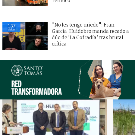
Temuco
"No les tengo miedo": Fran
137
visitas
García-Huidobro manda recado a
dúo de ’La Cofradía’ tras brutal
crítica