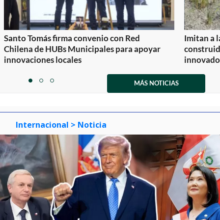
Santo Tomás firma convenio con Red
Imitan a 
Chilena de HUBs Municipales para apoyar
construi
innovaciones locales
innovador
Item
1
MÁS NOTICIAS
item
item
item
of
0
1
2
3
Internacional
> Noticia