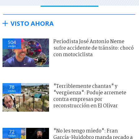
VISTO AHORA
Periodista José Antonio Neme
504
visitas
sufre accidente de tránsito: chocó
con motociclista
"Terriblemente chantas" y
78
visitas
"vergüenza": Poduje arremete
contra empresas por
reconstrucción en El Olivar
"No les tengo miedo": Fran
72
visitas
García-Huidobro manda recado a