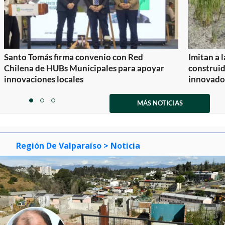
Santo Tomás firma convenio con Red
Imitan a 
Chilena de HUBs Municipales para apoyar
construi
innovaciones locales
innovador
Item
1
MÁS NOTICIAS
item
item
item
of
0
1
2
3
Región De Valparaíso
> Noticia