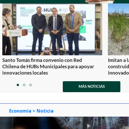
Santo Tomás firma convenio con Red
Imitan a 
Chilena de HUBs Municipales para apoyar
construi
innovaciones locales
innovador
Item
1
MÁS NOTICIAS
item
item
item
of
0
1
2
3
Economía
> Noticia