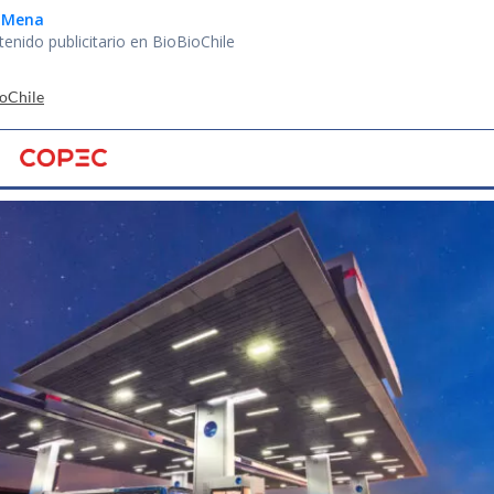
o Mena
tenido publicitario en BioBioChile
ioChile