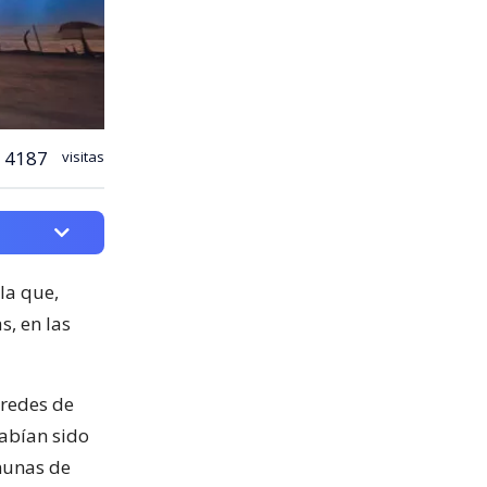
4187
visitas
 la que,
s, en las
 redes de
habían sido
munas de