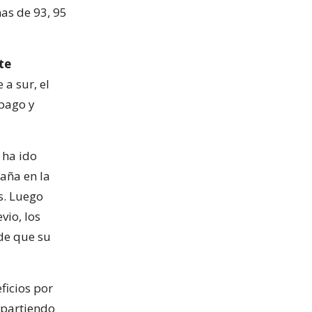
nas de 93, 95
te
a sur, el
 pago y
 ha ido
aña en la
s. Luego
vio, los
 de que su
ficios por
 partiendo