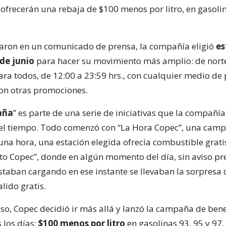
 ofrecerán una rebaja de $100 menos por litro, en gasoli
ron en un comunicado de prensa, la compañía eligió
es
de junio
para hacer su movimiento más amplio: de norte 
ara todos, de 12:00 a 23:59 hrs., con cualquier medio de
on otras promociones.
aña
” es parte de una serie de iniciativas que la compañía
el tiempo. Todo comenzó con “La Hora Copec”, una camp
una hora, una estación elegida ofrecía combustible grati
to Copec”, donde en algún momento del día, sin aviso pre
estaban cargando en ese instante se llevaban la sorpresa
lido gratis.
so, Copec decidió ir más allá y lanzó la campaña de bene
los días:
$100 menos por litro
en gasolinas 93, 95 y 97,