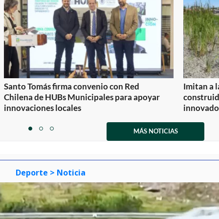
Santo Tomás firma convenio con Red
Imitan a 
Chilena de HUBs Municipales para apoyar
construi
innovaciones locales
innovador
Item
1
MÁS NOTICIAS
item
item
item
of
0
1
2
3
Deporte
> Noticia