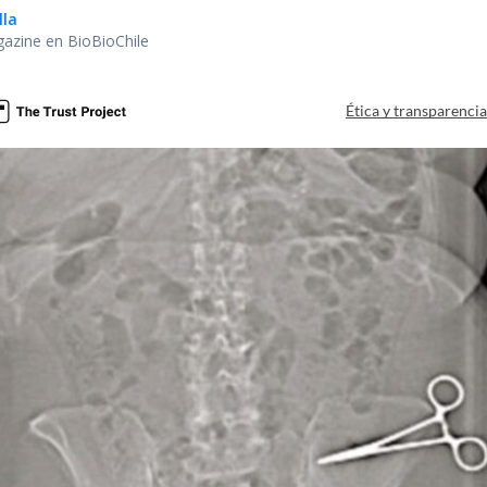
lla
gazine en BioBioChile
Ética y transparenci