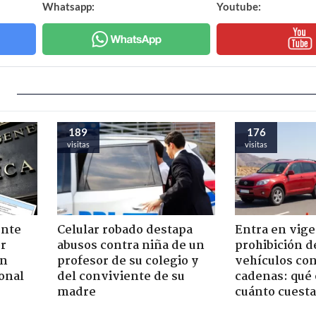
Whatsapp:
Youtube:
189
176
visitas
visitas
ente
Celular robado destapa
Entra en vige
or
abusos contra niña de un
prohibición d
ón
profesor de su colegio y
vehículos con
onal
del conviviente de su
cadenas: qué 
madre
cuánto cuesta