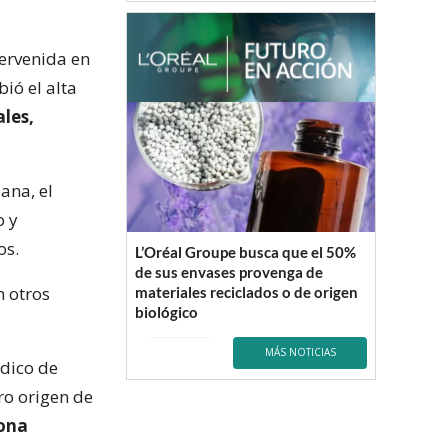
tervenida en
ió el alta
les,
ana, el
o y
os.
L’Oréal Groupe busca que el 50%
de sus envases provenga de
n otros
materiales reciclados o de origen
biológico
MÁS NOTICIAS
dico de
ro origen de
zona