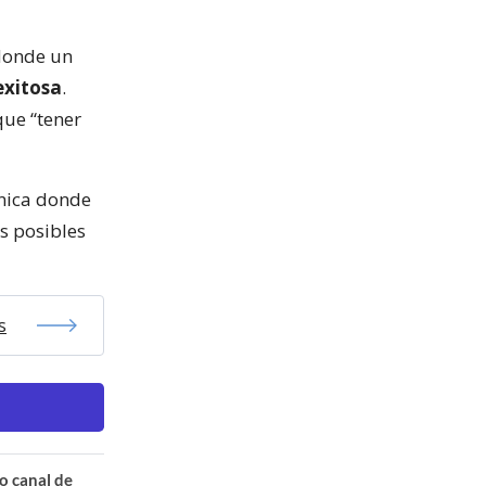
 donde un
exitosa
.
 que “tener
ínica donde
as posibles
s
o canal de