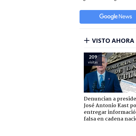
VISTO AHORA
209
visitas
Denuncian a presid
José Antonio Kast p
entregar informaci
falsa en cadena naci