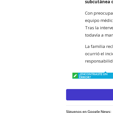
subcutánea 
Con preocupac
equipo médi
Tras la interv
todavía a mam
La familia re
ocurrió el inc
responsabili
¿ENCONTRASTE UN
ERROR?
Síguenos en Google News: