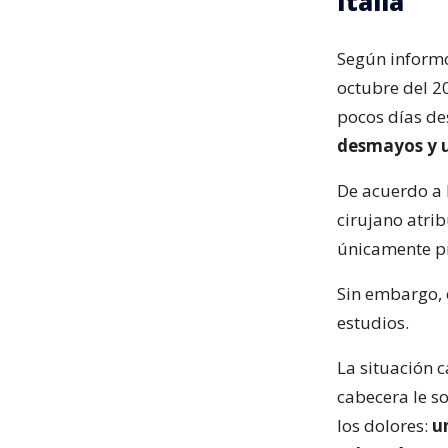
Italia
Según informó
octubre del 2
pocos días de
desmayos y u
De acuerdo a l
cirujano atri
únicamente pre
Sin embargo, 
estudios.
La situación 
cabecera le s
los dolores:
u