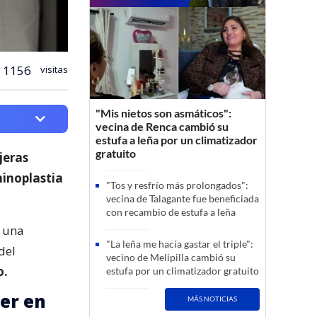
1156
visitas
"Mis nietos son asmáticos":
vecina de Renca cambió su
estufa a leña por un climatizador
gratuito
jeras
inoplastia
"Tos y resfrío más prolongados":
vecina de Talagante fue beneficiada
con recambio de estufa a leña
e una
"La leña me hacía gastar el triple":
del
vecino de Melipilla cambió su
o.
estufa por un climatizador gratuito
er en
MÁS NOTICIAS