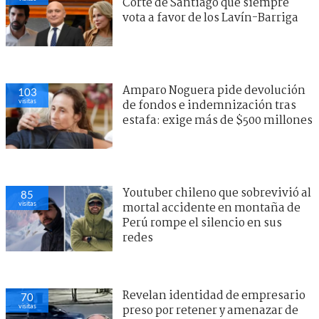
Corte de Santiago que siempre
vota a favor de los Lavín-Barriga
Amparo Noguera pide devolución
103
visitas
de fondos e indemnización tras
estafa: exige más de $500 millones
Youtuber chileno que sobrevivió al
85
visitas
mortal accidente en montaña de
Perú rompe el silencio en sus
redes
Revelan identidad de empresario
70
visitas
preso por retener y amenazar de