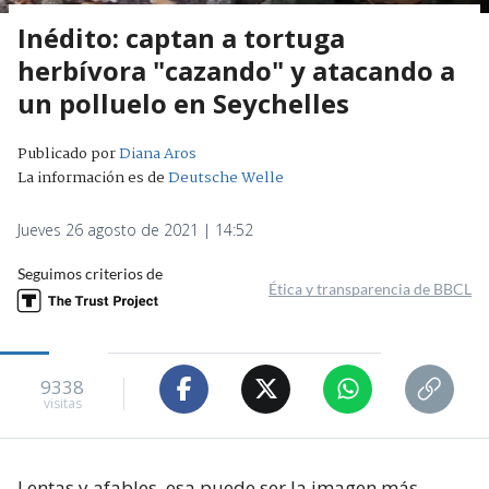
Inédito: captan a tortuga
herbívora "cazando" y atacando a
un polluelo en Seychelles
Publicado por
Diana Aros
La información es de
Deutsche Welle
Jueves 26 agosto de 2021 | 14:52
Seguimos criterios de
Ética y transparencia de BBCL
9338
visitas
Lentas y afables, esa puede ser la imagen más