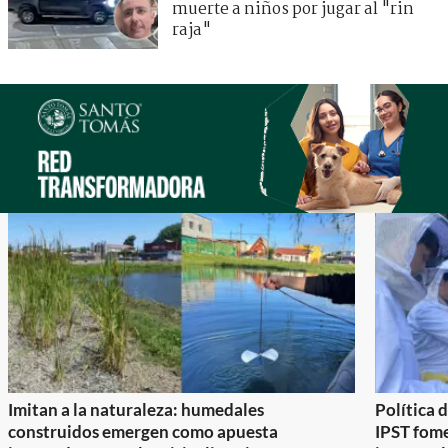
muerte a niños por jugar al "rin
raja"
Imitan a la naturaleza: humedales
Política 
construidos emergen como apuesta
IPST fom