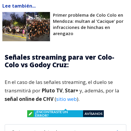
Lee también...
Primer problema de Colo Colo en
Mendoza: multan al ’Cacique’ por
infracciones de hinchas en
arengazo
Señales streaming para ver Colo-
Colo vs Godoy Cruz:
En el caso de las señales streaming, el duelo se
transmitirá por
Pluto TV
,
Star+
y, además, por la
señal online de CHV
(
sitio web
).
¿ENCONTRASTE UN
AVÍSANOS
ERROR?