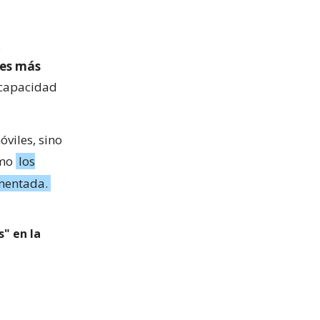
.
ces más
 capacidad
óviles, sino
omo
los
umentada.
s" en la