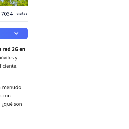
7034
visitas
 red 2G en
óviles y
iciente.
s a menudo
n con
, ¿qué son