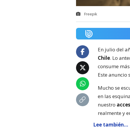
Freepik
En julio del 
Chile
. Lo ant
consume más e
Este anuncio 
Mucho se escu
en las esquin
nuestro
acces
realmente y e
Lee también...