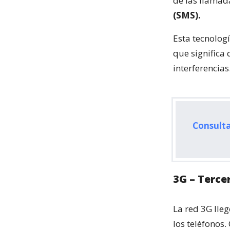
de las llamad
(SMS).
Esta tecnologí
que significa
interferencias
Consulta
3G – Terce
La red 3G lleg
los teléfonos