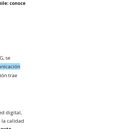
hile: conoce
G, se
unicación
ión trae
d digital,
 la calidad