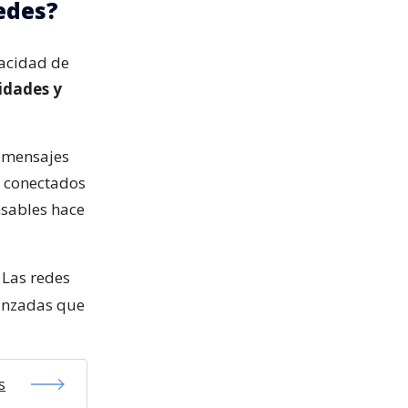
redes?
pacidad de
idades y
r mensajes
conectados
nsables hace
Las redes
anzadas que
s