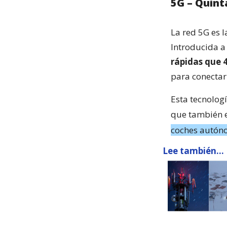
5G – Quint
La red 5G es 
Introducida a
rápidas que 
para conecta
Esta tecnologí
que también e
coches autóno
Lee también...