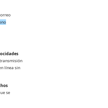
correo
fono
locidades
 transmisión
n línea sin
hos
que se