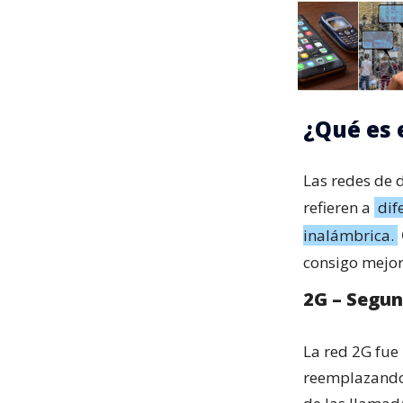
¿Qué es 
Las redes de d
refieren a
dif
inalámbrica.
consigo mejora
2G – Segu
La red 2G fue 
reemplazando 