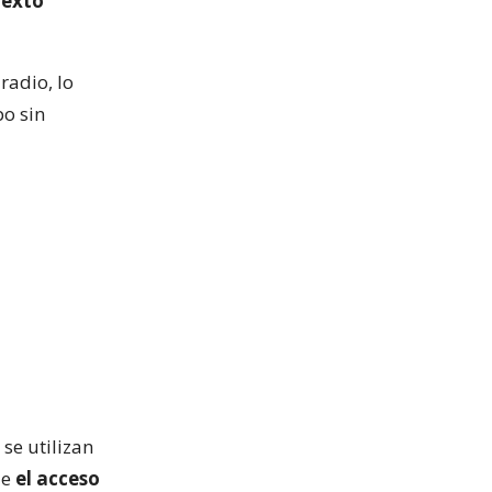
texto
radio, lo
po sin
se utilizan
le
el acceso