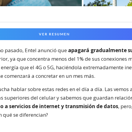
VER RESUMEN
año pasado, Entel anunció que
apagará gradualmente su
erior, ya que concentra menos del 1% de sus conexiones m
nergía que el 4G o 5G, haciéndola extremadamente inef
se comenzará a concretar en un mes más.
cha hablar sobre estas redes en el día a día. Las vemo
as superiores del celular y sabemos que guardan relació
o a servicios de internet y transmisión de datos
, pero
n qué se diferencian?