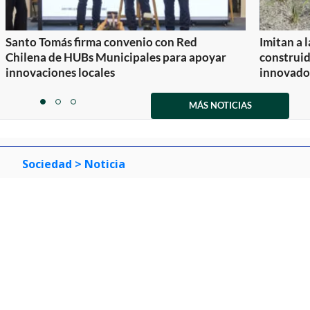
Santo Tomás firma convenio con Red
Imitan a 
Chilena de HUBs Municipales para apoyar
construi
innovaciones locales
innovador
Item
1
MÁS NOTICIAS
item
item
item
of
0
1
2
3
Sociedad
> Noticia