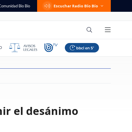
Escuchar Radio Bío Bío
Comunidad Bío Bío
O
 el futuro político
Líbano completan
eguntas que debes
iende a la FIFA de
influencer que
e qué se investiga?
es, traslado a
no de estos
Positividad de virus
La supuesta discusión de Trump
Las comunas del sur que tendrán
Real Madrid oficializa el fichaje
Vocalista de Candelabro y
Sylvia Plath: la necesidad
"Tratos crueles e inhumanos":
Las cinco preguntas que debes
nir el desánimo
ste viernes revisará
de negociaciones
 de renunciar a tu
te avalancha de
 extraño cáncer y
brimiento: los
abras el enlace: la
respiratorios alcanza 47%, con
y Hegseth, ante la escasez de
bajas en las tarifas de la luz
de Yan Diomande: sería el más
críticas por "imitar" a Jorge
dolorosa de cargar con algo
jueza denuncia vulneraciones a
hacerte antes de renunciar a tu
o que busca
cerca" de un
e respetar
ó en estrella de
retos de la orden
a por SMS que
sincicial al alza y rinovirus
misiles, que fue negada por la C.
según el Gobierno
caro de la historia del club
González: "Nadie le dice nada a
imputadas en Horwitz
trabajo
gún EEUU
idad
lenos
liderando
Blanca
los traperos"