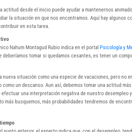
a actitud desde el inicio puede ayudar a mantenernos animad
ediar la situación en que nos encontramos. Aquí hay algunos c
ontribuir en esta tarea.
tivo
ínico Nahum Montagud Rubio indica en el portal
Psicología y M
e deberíamos tomar si quedamos cesantes, es tener un comp
a nueva situación como una especie de vacaciones, pero no en
no como un descanso. Aun así, debemos tomar una actitud más 
o efectuar una interpretación negativa de nuestro desempleo 
nto más busquemos, más probabilidades tendremos de encontra
 tiempo
l punto anterior, el experto indica que, con el desempleo, te