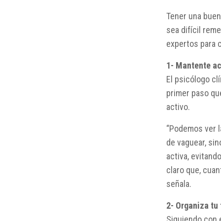
Tener una buen
sea difícil rem
expertos para c
1- Mantente ac
El psicólogo cl
primer paso qu
activo.
“Podemos ver l
de vaguear, si
activa, evitand
claro que, cua
señala.
2- Organiza tu
Siguiendo con e