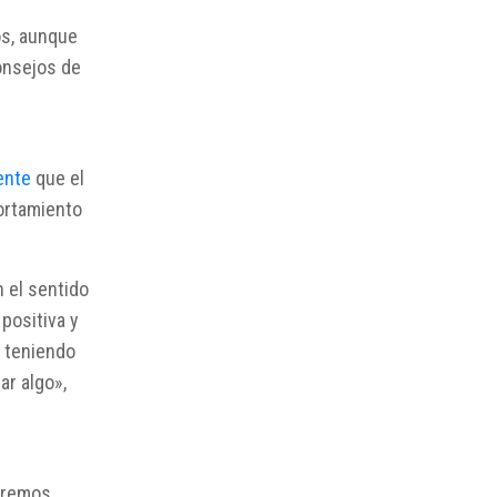
os, aunque
onsejos de
ente
que el
ortamiento
 el sentido
positiva y
y teniendo
r algo»,
ndremos