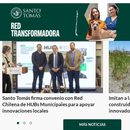
Santo Tomás firma convenio con Red
Imitan a 
Chilena de HUBs Municipales para apoyar
construi
innovaciones locales
innovador
Item
1
MÁS NOTICIAS
item
item
item