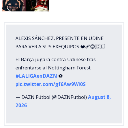
ALEXIS SÁNCHEZ, PRESENTE EN UDINE
PARA VER A SUS EXEQUIPOS ❤️‍🩹😍🇨🇱
El Barça jugará contra Udinese tras
enfrentarse al Nottingham Forest
#LALIGAenDAZN
⚽️
pic.twitter.com/gf6Aw9Wi0S
— DAZN Fútbol (@DAZNFutbol)
August 8,
2026