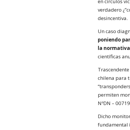
en círculos vi
verdadero ¿”c
desincentiva.
Un caso diagn
poniendo par
la normativ
científicas an
Trascendente 
chilena para 
“transponders”
permiten moni
NºDN – 00719
Dicho monitor
fundamental 