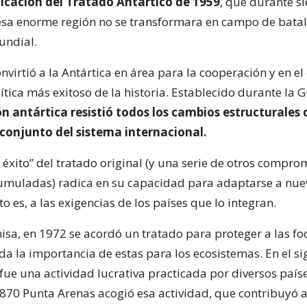
icación del Tratado Antártico de 1959
, que durante s
sa enorme región no se transformara en campo de batall
undial.
nvirtió a la Antártica en área para la cooperación y en el 
ítica más exitoso de la historia. Establecido durante la G
n antártica resistió todos los cambios estructurales
 conjunto del sistema internacional.
l éxito” del tratado original (y una serie de otros compro
umuladas) radica en su capacidad para adaptarse a nue
to es, a las exigencias de los países que lo integran.
isa, en 1972 se acordó un tratado para proteger a las fo
da la importancia de estas para los ecosistemas. En el sig
fue una actividad lucrativa practicada por diversos paíse
1870 Punta Arenas acogió esa actividad, que contribuyó a