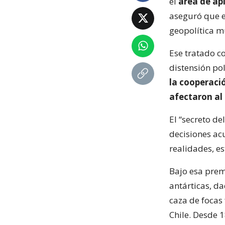
el
área de apl
aseguró que e
geopolítica m
Ese tratado co
distensión pol
la cooperació
afectaron al
El “secreto de
decisiones ac
realidades, es
Bajo esa prem
antárticas, da
caza de focas 
Chile. Desde 