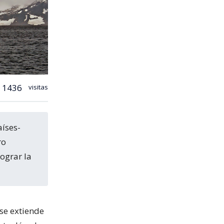
1436
visitas
ro
lograr la
 se extiende