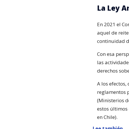
La Ley A
En 2021 el C
aquel de reite
continuidad de
Con esa persp
las actividade
derechos sobe
A los efectos,
reglamentos p
(Ministerios d
estos últimos
en Chile).
Lee también...