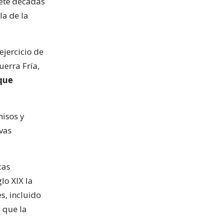
iete décadas
a de la
ejercicio de
uerra Fría,
 que
misos y
vas
cas
lo XIX la
s, incluido
 que la