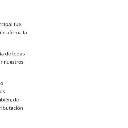
ncipal fue
que afirma la
ia de todas
ar nuestros
ho
cos
mbién, de
ributación