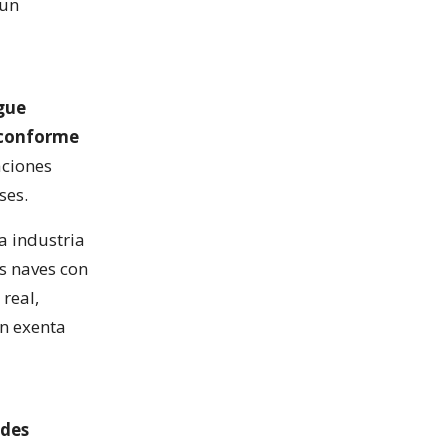
 un
gue
 conforme
aciones
ses.
a industria
s naves con
real,
ón exenta
ades