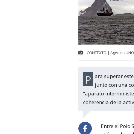
CONTEXTO | Agencia UNO 
Para superar este enorme hándicap -que nos debilita y fortalece a otros países-
junto con una co
“aparato interministe
coherencia de la acti
Entre el Polo 