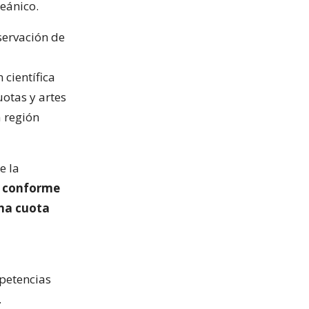
eánico.
servación de
 científica
otas y artes
a región
e la
, conforme
una cuota
mpetencias
.