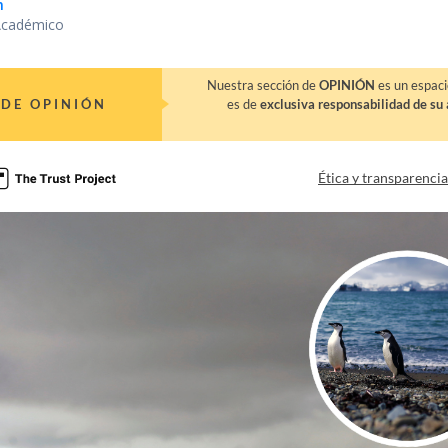
n
Académico
Nuestra sección de
OPINIÓN
es un espaci
DE OPINIÓN
es de
exclusiva responsabilidad de su 
Ética y transparenci