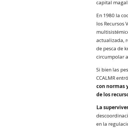
capital magal
En 1980 la co
los Recursos 
multisistémic
actualizada, 
de pesca de kr
circumpolar a
Si bien las pe
CCALMR entró 
con normas y
de los recurs
La supervive
descoordinaci
en la regulac