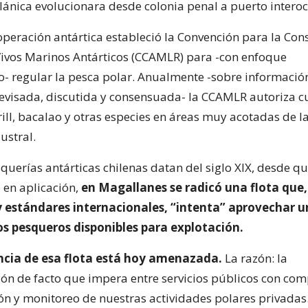
lánica evolucionara desde colonia penal a puerto interoc
operación antártica estableció la Convención para la Con
Vivos Marinos Antárticos (CCAMLR) para -con enfoque
o- regular la pesca polar. Anualmente -sobre información
revisada, discutida y consensuada- la CCAMLR autoriza cu
ill, bacalao y otras especies en áreas muy acotadas de l
ustral.
squerías antárticas chilenas datan del siglo XIX, desde qu
en aplicación,
en Magallanes se radicó una flota que
 estándares internacionales, “intenta” aprovechar 
os pesqueros disponibles para explotación.
ncia de esa flota está hoy amenazada.
La razón: la
ón de facto que impera entre servicios públicos con co
ión y monitoreo de nuestras actividades polares privadas