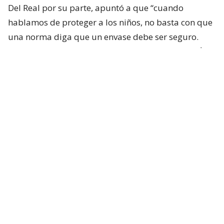
Del Real por su parte, apuntó a que “cuando
hablamos de proteger a los niños, no basta con que
una norma diga que un envase debe ser seguro.
Tiene que existir un estándar objetivo que p
ermita
comprobar que efectivamente lo es
. Esta
iniciativa busca cerrar ese vacío y establecer reglas
claras para fabricantes, importadores y
comercializadores”.
Según el comunicado enviado por los
parlamentarios, lo que busca su proyecto es
disponer “que el estándar deberá ser determinado
mediante un reglamento, el cual tendrá que
adoptar o incorporar una norma técnica nacional
aprobada por el Instituto Nacional de
Normalización y equivalente a estándares