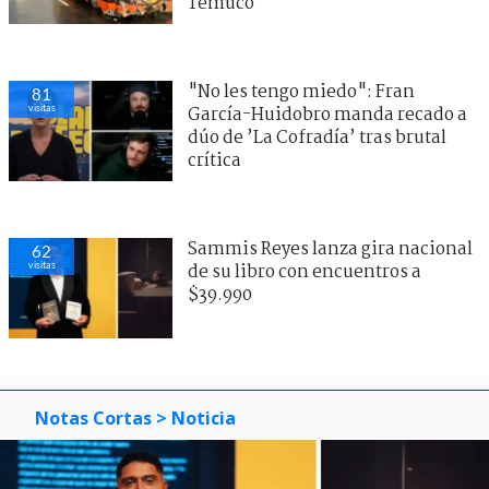
Temuco
"No les tengo miedo": Fran
81
visitas
García-Huidobro manda recado a
dúo de ’La Cofradía’ tras brutal
crítica
Sammis Reyes lanza gira nacional
62
visitas
de su libro con encuentros a
$39.990
Notas Cortas
> Noticia