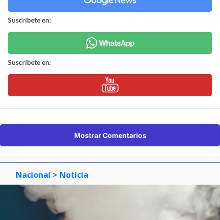
Suscríbete en:
Suscríbete en:
Mostrar Comentarios
Nacional
> Noticia