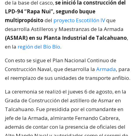
de la base del casco,
se inició la construcción del
LPD-94 “Rapa Nui”, segundo buque
multipropósito
del
proyecto Escotillón IV
que
desarrolla Astilleros y Maestranzas de la Armada
(ASMAR) en su Planta Industrial de Talcahuano
,
en la
región del Bío Bío
.
Con esto se sigue el Plan Nacional Continuo de
Construcción Naval, que desarrolla la
Armada
, para
el reemplazo de sus unidades de transporte anfibio.
La ceremonia se realizó el jueves 6 de agosto, en la
Grada de Construcción del astillero de Asmar en
Talcahuano. Fue presidida por el comandante en
jefe de la Armada, almirante Fernando Cabrera,
además de contar con la presencia de oficiales del
Alto Mando Naval y autoridades como el seremi de