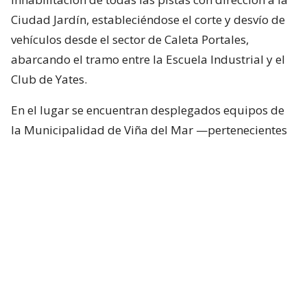
Ciudad Jardín, estableciéndose el corte y desvío de
vehículos desde el sector de Caleta Portales,
abarcando el tramo entre la Escuela Industrial y el
Club de Yates.
En el lugar se encuentran desplegados equipos de
la Municipalidad de Viña del Mar —pertenecientes
a Seguridad Pública, Gestión del Riesgo de
Desastres y Operaciones—, quienes trabajan en el
despeje y aseguramiento de la vía con apoyo de
cuatro camiones tolva, un cargador frontal y una
retroexcavadora.
Lee también...
"Terriblemente chantas" y
"vergüenza": Poduje arremete