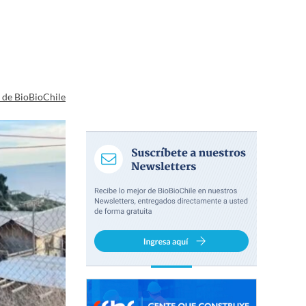
a de BioBioChile