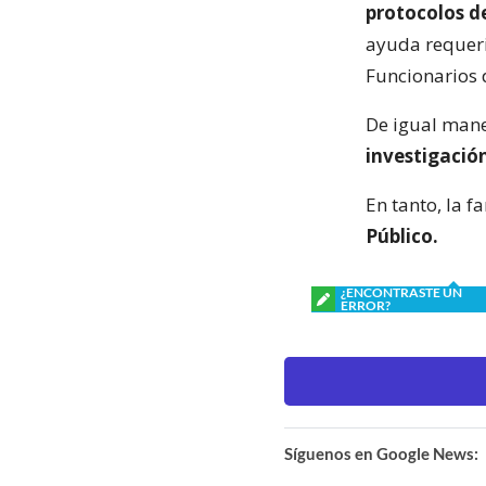
protocolos de
ayuda requeri
Funcionarios 
De igual mane
investigación
En tanto, la f
Público.
¿ENCONTRASTE UN
ERROR?
Síguenos en Google News: