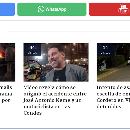
44
14
visitas
visitas
mails
Video revela cómo se
Intento de asa
 trama
originó el accidente entre
escolta de ex
s por
José Antonio Neme y un
Cordero en Vi
motociclista en Las
detenidos
Condes