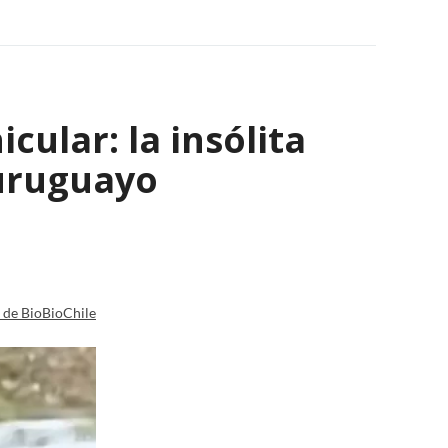
ular: la insólita
 uruguayo
a de BioBioChile