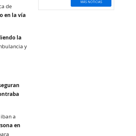
MÁS NOTICIAS
ca de
 en la vía
iendo la
ambulancia y
seguran
contraba
 iban a
rsona en
para