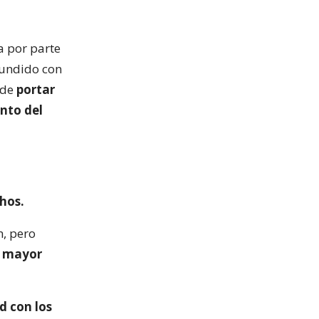
a por parte
fundido con
 de
portar
nto del
hos.
m, pero
e mayor
d con los