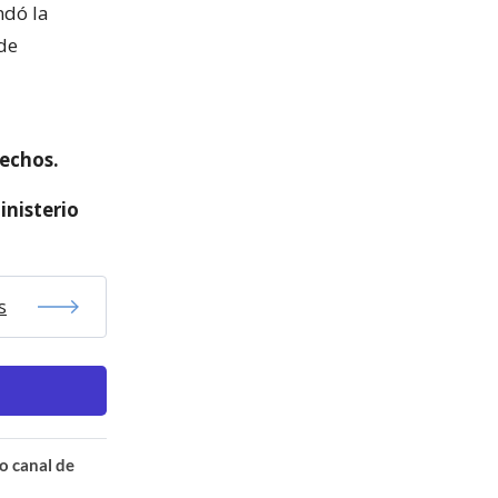
ndó la
 de
hechos.
inisterio
s
o canal de