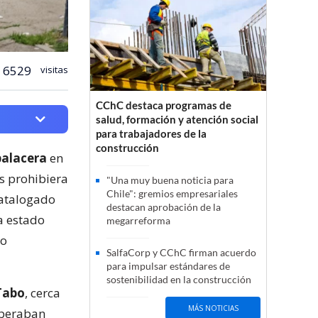
6529
visitas
CChC destaca programas de
salud, formación y atención social
para trabajadores de la
construcción
balacera
en
es prohibiera
"Una muy buena noticia para
Chile": gremios empresariales
catalogado
destacan aprobación de la
ía estado
megarreforma
do
SalfaCorp y CChC firman acuerdo
para impulsar estándares de
sostenibilidad en la construcción
Tabo
, cerca
MÁS NOTICIAS
speraban