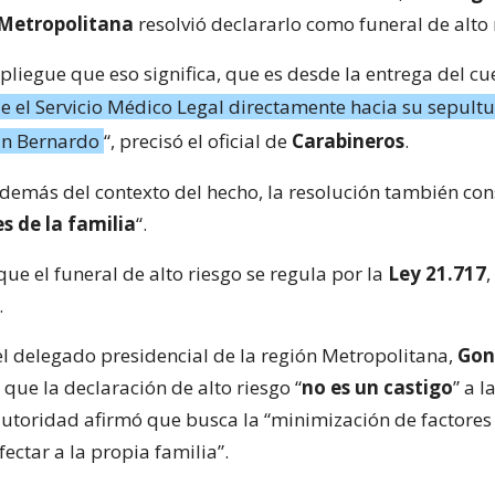
 Metropolitana
resolvió declararlo como funeral de alto 
spliegue que eso significa, que es desde la entrega del c
e el Servicio Médico Legal directamente hacia su sepultu
n Bernardo
“, precisó el oficial de
Carabineros
.
demás del contexto del hecho, la resolución también con
s de la familia
“.
ue el funeral de alto riesgo se regula por la
Ley 21.717
.
 el delegado presidencial de la región Metropolitana,
Gon
ó que la declaración de alto riesgo “
no es un castigo
” a l
autoridad afirmó que busca la “minimización de factores
ectar a la propia familia”.