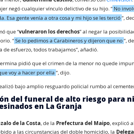
jer negó cualquier vínculo delictivo de su hijo. “
No invol
a. Esa gente venía a otra cosa y mi hijo se les terció
“, de
mó que “
vulneraron los derechos
” al negar la posibilid
orio. “
Se lo pedimos a Carabineros y dijeron que no
“, d
da de esfuerzo, todos trabajamos”, añadió.
ermina pidió que el crimen de la menor no quede impune
que voy a hacer por ella
“, dijo.
 realizó bajo amplio resguardo policial rumbo al cementer
ón del funeral de alto riesgo para n
esinados en La Granja
alo de la Costa
, de la
Prefectura del Maipo
, explicó 
bido a las circunstancias del doble homicidio, la
Delega