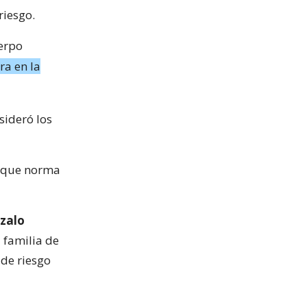
riesgo.
uerpo
ra en la
sideró los
, que norma
zalo
a familia de
 de riesgo