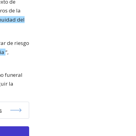
exto de
ros de la
nuidad del
ar de riesgo
ia
“,
mo funeral
uir la
s