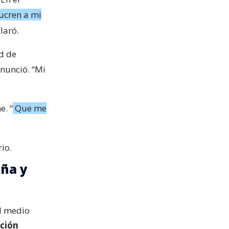
ucren a mi
claró.
ad de
enunció. “Mi
. “
Que me
io.
iña y
al medio
ción