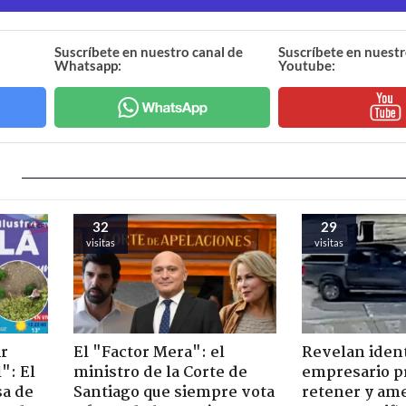
Suscríbete en nuestro canal de
Suscríbete en nuestr
Whatsapp:
Youtube:
32
29
visitas
visitas
ir
El "Factor Mera": el
Revelan iden
": El
ministro de la Corte de
empresario p
sa de
Santiago que siempre vota
retener y am