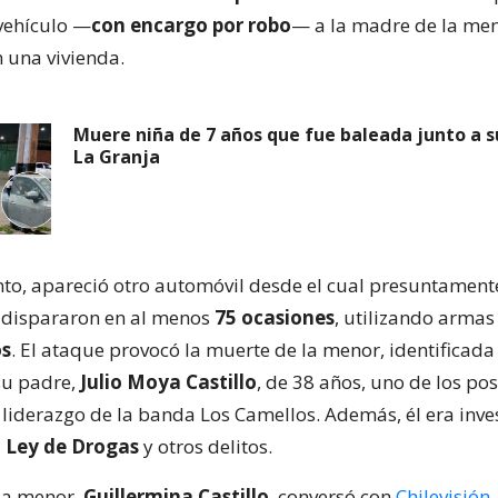
vehículo —
con encargo por robo
— a la madre de la men
 una vivienda.
Muere niña de 7 años que fue baleada junto a s
La Granja
o, apareció otro automóvil desde el cual presuntament
 dispararon en al menos
75 ocasiones
, utilizando arma
os
. El ataque provocó la muerte de la menor, identificad
 su padre,
Julio Moya Castillo
, de 38 años, uno de los pos
 liderazgo de la banda Los Camellos. Además, él era inve
a
Ley de Drogas
y otros delitos.
la menor,
Guillermina Castillo
, conversó con
Chilevisión
.