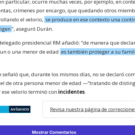
en particular, ocurre muchas veces, por ejemplo, en cont
entas, crímenes por encargo, que quedando otros miemb
ollando el velorio,
se produce en ese contexto una conti
rigen
“, aseguró Durán.
delegado presidencial RM añadió: “de manera que declar
e un o una menor de edad
es también proteger a su famil
n señaló que, durante los mismos días, no se declaró co
o el de otra persona menor de edad —”tratando de disting
y ese velorio terminó con
incidentes
.
Revisa nuestra página de correccione
AVÍSANOS
Mostrar Comentarios