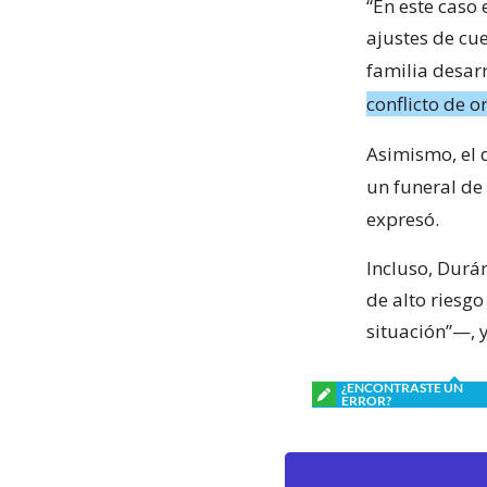
“En este caso 
ajustes de cu
familia desarr
conflicto de o
Asimismo, el 
un funeral d
expresó.
Incluso, Durá
de alto riesg
situación”—, 
¿ENCONTRASTE UN
ERROR?