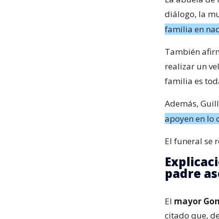
diálogo, la mu
familia en nad
También afir
realizar un vel
familia es to
Además, Guill
apoyen en lo 
El funeral se
Explicaci
padre as
El
mayor Gonz
citado que, de