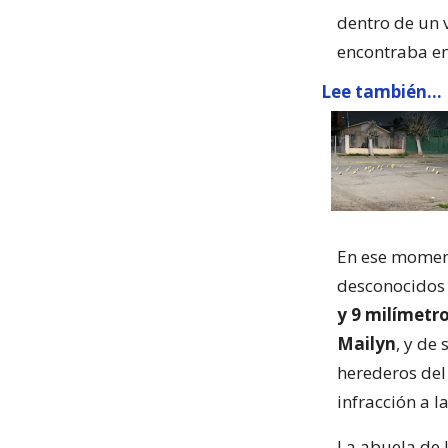
dentro de un 
encontraba en
Lee también...
En ese moment
desconocidos
y 9 milímetr
Mailyn
, y de
herederos del
infracción a l
La abuela de 