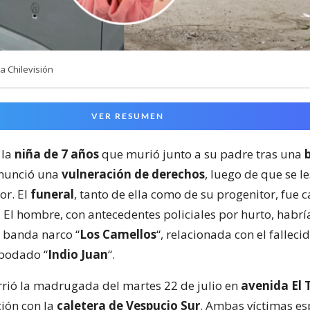
a Chilevisión
VER RESUMEN
 la
niña de 7 años
que murió junto a su padre tras una
nunció una
vulneración de derechos
, luego de que se l
or. El
funeral
, tanto de ella como de su progenitor, fue 
. El hombre, con antecedentes policiales por hurto, habr
a banda narco “
Los Camellos
“, relacionada con el falleci
apodado “
Indio Juan
“.
rrió la madrugada del martes 22 de julio en
avenida El 
ción con la
caletera de Vespucio Sur
. Ambas víctimas e