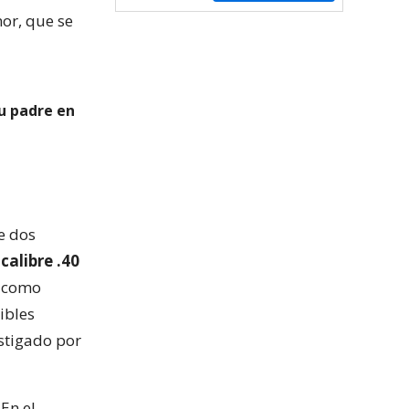
or, que se
u padre en
e dos
s
calibre .40
a como
ibles
stigado por
 En el