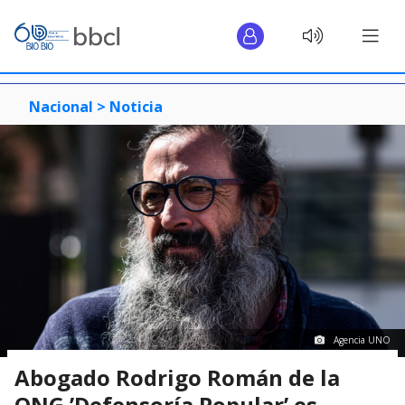
Nacional >
Noticia
Agencia UNO
Abogado Rodrigo Román de la
ONG ’Defensoría Popular’ es