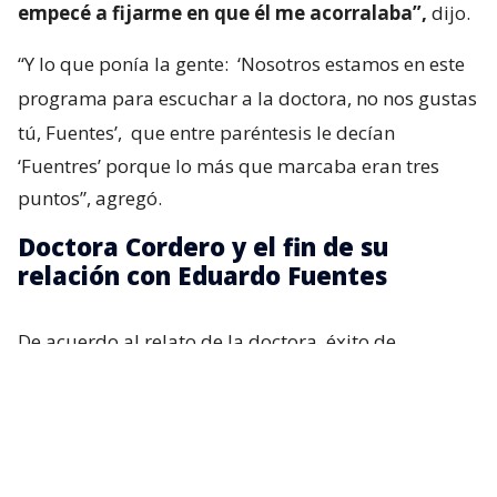
empecé a fijarme en que él me acorralaba”,
dijo.
“Y lo que ponía la gente:
‘Nosotros estamos en este
programa para escuchar a la doctora, no nos gustas
tú, Fuentes’,
que entre paréntesis le decían
‘Fuentres’ porque lo más que marcaba eran tres
puntos”, agregó.
Doctora Cordero y el fin de su
relación con Eduardo Fuentes
De acuerdo al relato de la doctora, éxito de
audiencia y su capacidad intelectual comenzaron a
generar roces lo que desencadenó en una fuerte
discusión.
Recordemos que tras esa polémica, Fuentes