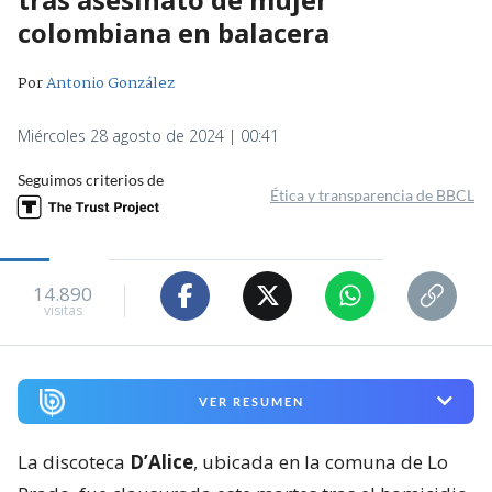
colombiana en balacera
Por
Antonio González
Miércoles 28 agosto de 2024 | 00:41
Seguimos criterios de
Ética y transparencia de BBCL
14.890
visitas
VER RESUMEN
La discoteca
D’Alice
, ubicada en la comuna de Lo