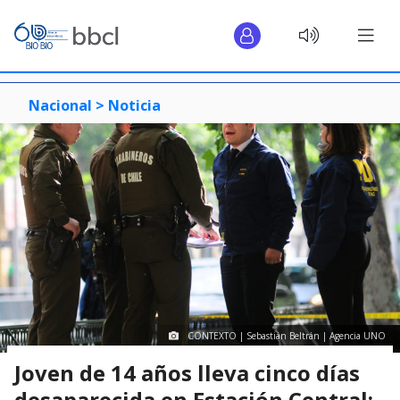
Nacional >
Noticia
CONTEXTO | Sebastián Beltrán | Agencia UNO
Joven de 14 años lleva cinco días
desaparecida en Estación Central: