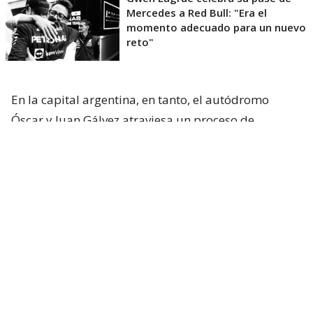
Mercedes a Red Bull: "Era el
momento adecuado para un nuevo
reto"
En la capital argentina, en tanto, el autódromo
Óscar y Juan Gálvez atraviesa un proceso de
renovación para recibir
la fecha ya confirmada del
MotoGP en 2027
y a la vez, sueña con recibir otra
vez al Gran Circo en 2028.
Vale recordar que la Fórmula 1
visitó por última
vez el país vecino el 12 de abril de 1998
,
celebrando una icónica carrera que tuvo como
ganador a Michael Schumacher a bordo de su
Ferrari.