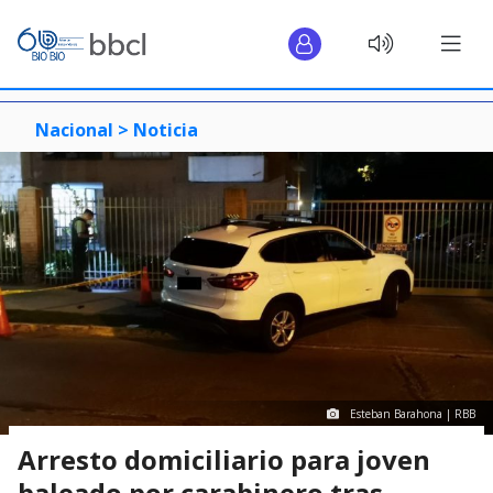
Nacional >
Noticia
Esteban Barahona | RBB
Arresto domiciliario para joven
baleado por carabinero tras