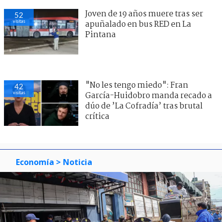
Joven de 19 años muere tras ser
52
visitas
apuñalado en bus RED en La
Pintana
"No les tengo miedo": Fran
42
visitas
García-Huidobro manda recado a
dúo de ’La Cofradía’ tras brutal
crítica
Economía
> Noticia