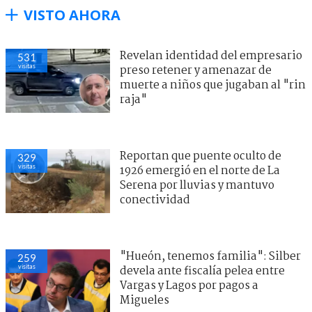
VISTO AHORA
Revelan identidad del empresario
531
visitas
preso retener y amenazar de
muerte a niños que jugaban al "rin
raja"
Reportan que puente oculto de
329
visitas
1926 emergió en el norte de La
Serena por lluvias y mantuvo
conectividad
"Hueón, tenemos familia": Silber
259
visitas
devela ante fiscalía pelea entre
Vargas y Lagos por pagos a
Migueles