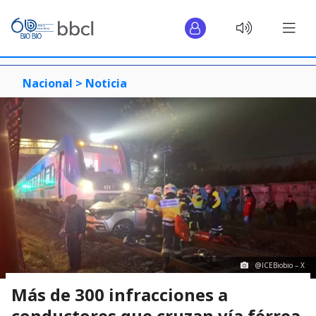
Nacional >
Noticia
@ICEBiobio – X
Más de 300 infracciones a
conductores que cruzan vía férrea