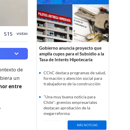
515
visitas
Gobierno anuncia proyecto que
amplía cupos para el Subsidio a la
Tasa de Interés Hipotecaria
ontexto de
CChC destaca programas de salud,
ibiera un
formación y atención social para
trabajadores de la construcción
mor entre
"Una muy buena noticia para
Chile": gremios empresariales
ó
destacan aprobación de la
megarreforma
MÁS NOTICIAS