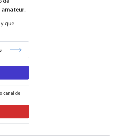
o de
l amateur.
 y que
s
o canal de