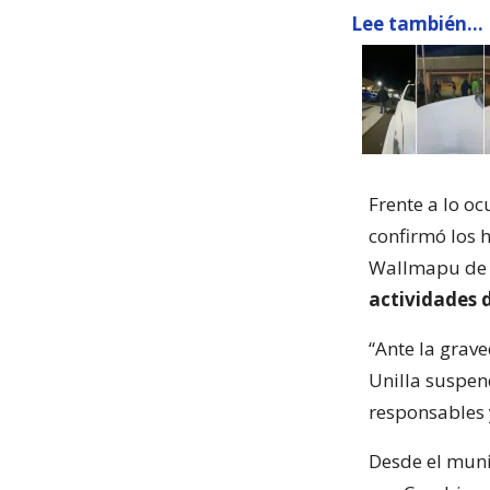
Lee también...
Frente a lo oc
confirmó los h
Wallmapu de V
actividades d
“Ante la grave
Unilla suspe
responsables y
Desde el muni