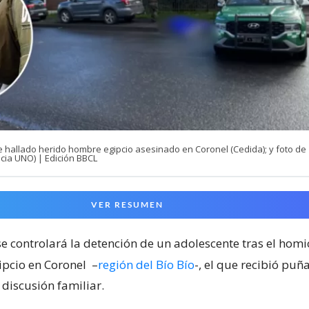
e hallado herido hombre egipcio asesinado en Coronel (Cedida); y foto de
cia UNO) | Edición BBCL
VER RESUMEN
e controlará la detención de un adolescente tras el homi
pcio en Coronel
–
región del Bío Bío
-, el que recibió puñ
discusión familiar.