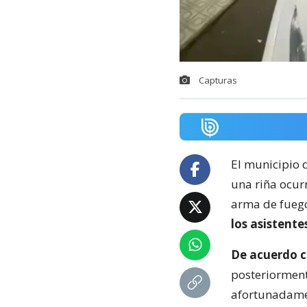
Capturas
El municipio 
una riña ocur
arma de fuego 
los asistente
De acuerdo co
posteriorment
afortunadame