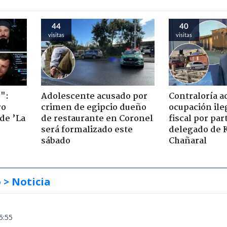
44
40
visitas
visitas
":
Adolescente acusado por
Contraloría a
ro
crimen de egipcio dueño
ocupación ile
de ’La
de restaurante en Coronel
fiscal por par
será formalizado este
delegado de 
sábado
Chañaral
o
> Noticia
5:55