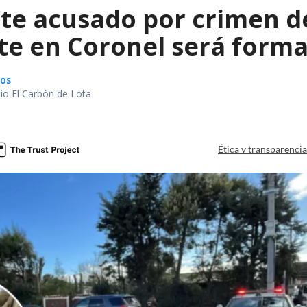
te acusado por crimen d
te en Coronel será forma
gos
io El Carbón de Lota
a
Ética y transparenci