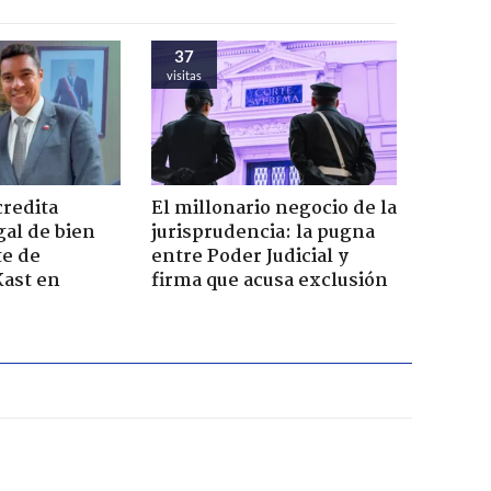
37
visitas
credita
El millonario negocio de la
gal de bien
jurisprudencia: la pugna
te de
entre Poder Judicial y
Kast en
firma que acusa exclusión