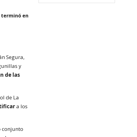
l terminó en
ván Segura,
unillas y
n de las
ol de La
ificar
a los
o conjunto