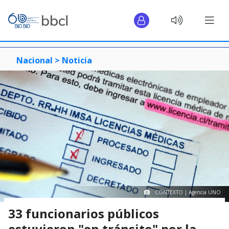
Nacional >
Noticia
CONTEXTO | Agencia UNO
33 funcionarios públicos
estuvieron "en tránsito" por la