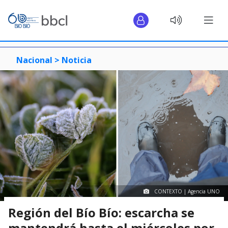
Nacional >
Noticia
CONTEXTO | Agencia UNO
Región del Bío Bío: escarcha se
mantendrá hasta el miércoles por