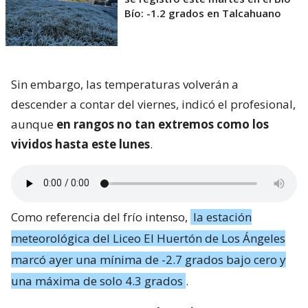
Bío: -1.2 grados en Talcahuano
Sin embargo, las temperaturas volverán a
descender a contar del viernes, indicó el profesional,
aunque
en rangos no tan extremos como los
vividos hasta este lunes
.
Como referencia del frío intenso,
la estación
meteorológica del Liceo El Huertón de Los Ángeles
marcó ayer una mínima de -2.7 grados bajo cero y
una máxima de solo 4.3 grados
.