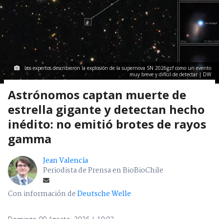
Los expertos describieron la explosión de la supernova SN 2026gzf como un evento
muy breve y difícil de detectar | DW
Astrónomos captan muerte de
estrella gigante y detectan hecho
inédito: no emitió brotes de rayos
gamma
Jean Valencia
Periodista de Prensa en BioBioChile
Con información de
Deutsche Welle