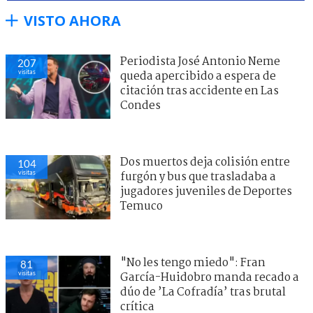
VISTO AHORA
Periodista José Antonio Neme
207
visitas
queda apercibido a espera de
citación tras accidente en Las
Condes
Dos muertos deja colisión entre
104
visitas
furgón y bus que trasladaba a
jugadores juveniles de Deportes
Temuco
"No les tengo miedo": Fran
81
visitas
García-Huidobro manda recado a
dúo de ’La Cofradía’ tras brutal
crítica