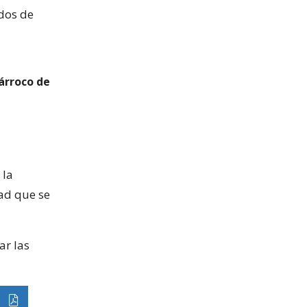
ados de
árroco de
 la
ad que se
ar las