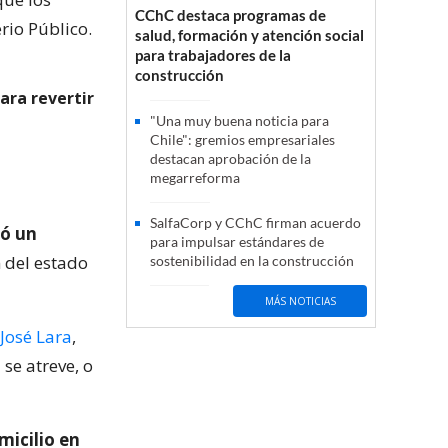
CChC destaca programas de
rio Público.
salud, formación y atención social
para trabajadores de la
construcción
ara revertir
"Una muy buena noticia para
Chile": gremios empresariales
destacan aprobación de la
megarreforma
SalfaCorp y CChC firman acuerdo
tó un
para impulsar estándares de
 del estado
sostenibilidad en la construcción
MÁS NOTICIAS
José Lara
,
se atreve, o
micilio en