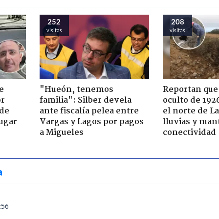
252
208
visitas
visitas
e
"Hueón, tenemos
Reportan que
or
familia": Silber devela
oculto de 192
 de
ante fiscalía pelea entre
el norte de L
jugar
Vargas y Lagos por pagos
lluvias y man
a Migueles
conectividad
a
:56