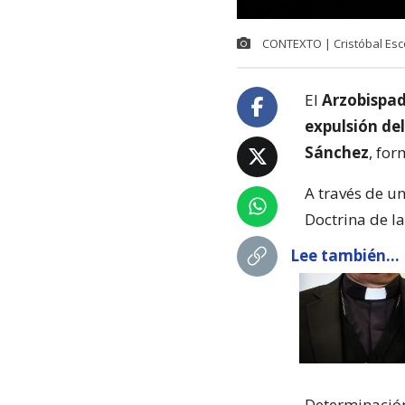
CONTEXTO | Cristóbal Esc
El
Arzobispa
expulsión de
Sánchez
, for
A través de u
Doctrina de l
Lee también...
Determinació