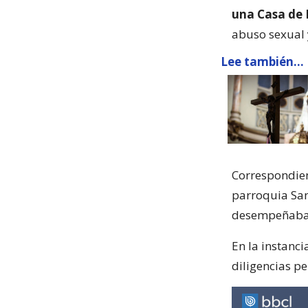
una Casa de 
abuso sexual y
Lee también...
Correspondient
parroquia San
desempeñaba 
En la instanci
diligencias pe