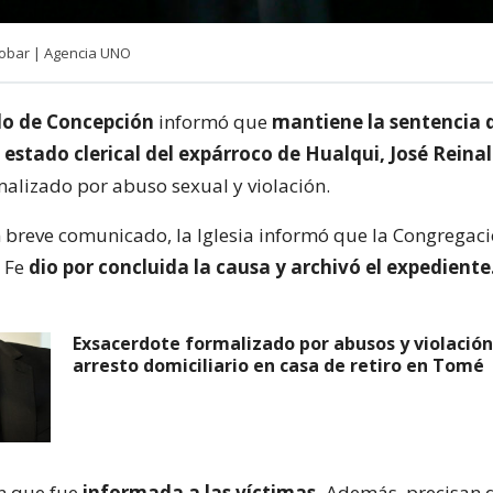
obar | Agencia UNO
do de Concepción
informó que
mantiene la sentencia 
l estado clerical del expárroco de Hualqui, José Rein
malizado por abuso sexual y violación.
n breve comunicado, la Iglesia informó que la Congregaci
a Fe
dio por concluida la causa y archivó el expediente
Exsacerdote formalizado por abusos y violació
arresto domiciliario en casa de retiro en Tomé
n que fue
informada a las víctimas.
Además, precisan q