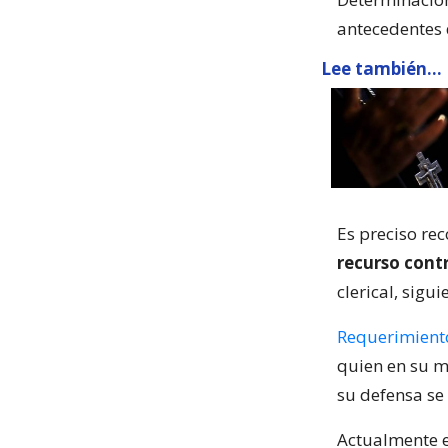
antecedentes 
Lee también...
Es preciso re
recurso cont
clerical, sigu
Requerimiento
quien en su m
su defensa se 
Actualmente 