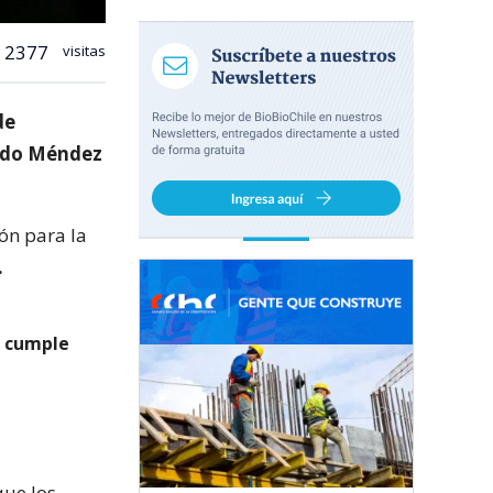
2377
visitas
de
aldo Méndez
ón para la
.
n cumple
ue los